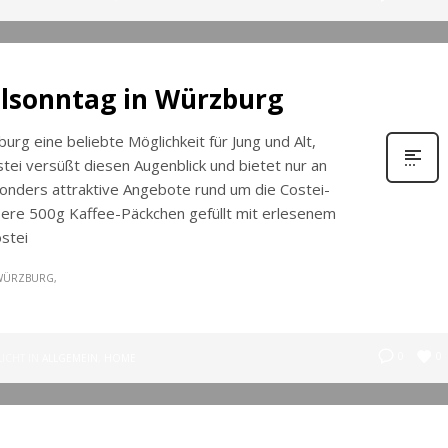
lsonntag in Würzburg
rg eine beliebte Möglichkeit für Jung und Alt,
tei versüßt diesen Augenblick und bietet nur an
nders attraktive Angebote rund um die Costei-
ere 500g Kaffee-Päckchen gefüllt mit erlesenem
stei
WÜRZBURG
0
0
ICHT IN
ALLGEMEIN
,
HOME