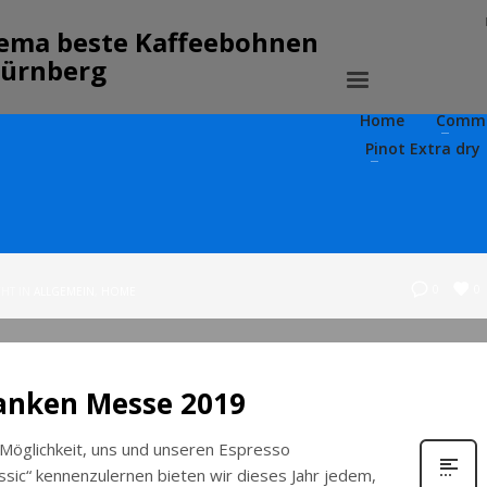
Home
Commu
Pinot Extra dry
0
0
HT IN
ALLGEMEIN
,
HOME
ranken Messe 2019
 Möglichkeit, uns und unseren Espresso
sic“ kennenzulernen bieten wir dieses Jahr jedem,