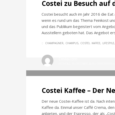
Costei zu Besuch auf d
Costei besucht auch im Jahr 2016 die Eat 
wenn es rund um das Thema Feinkost und L
und das Publikum begeistert vom Angebot
Ausstellern geboten hat. Das Angebot ers
CHAMPAGNER
CHAMPUS
COSTEI
KAFFEE
LIFESTYLE
Costei.com
MONTAG, 10 OKTOBER 2016
/
VERÖFFENTLI
Costei Kaffee – Der Ne
Der neue Costei-Kaffee ist da. Nach inten
Kaffee da. Einmal unser Caffé Crema, de
anbieten, und der Espresso, der als „Co