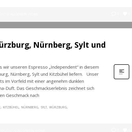
0
0
CHT IN
ALLGEMEIN
,
HOME
ürzburg, Nürnberg, Sylt und
ss wir unseren Espresso „Independent“ in diesem
burg, Nürnberg, Sylt und Kitzbühel liefern. Unser
s im Vorfeld mit einer angenehm dunklen
a-Duft. Das Geschmackserlebnis zeichnet sich
lden Geschmack nach
E
KITZBÜHEL
NÜRNBERG
SYLT
WÜRZBURG
0
0
NTLICHT IN
ALLGEMEIN
,
HOME