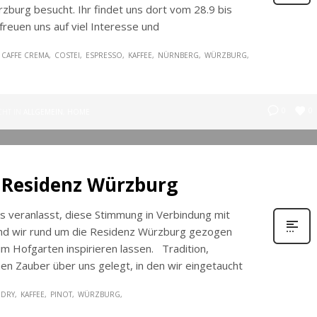
zburg besucht. Ihr findet uns dort vom 28.9 bis
freuen uns auf viel Interesse und
CAFFE CREMA
COSTEI
ESPRESSO
KAFFEE
NÜRNBERG
WÜRZBURG
0
0
CHT IN
ALLGEMEIN
,
HOME
– Residenz Würzburg
s veranlasst, diese Stimmung in Verbindung mit
ind wir rund um die Residenz Würzburg gezogen
im Hofgarten inspirieren lassen. Tradition,
nen Zauber über uns gelegt, in den wir eingetaucht
 DRY
KAFFEE
PINOT
WÜRZBURG