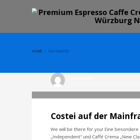
HOME
TAG"KAFFEE"
Costei.com
DIENSTAG, 20 AUGUST 2019
/
VERÖFFENTLIC
Costei auf der Mainf
We will be there for you! Eine besondere
„Independent“ und Caffé Crema „New Clas