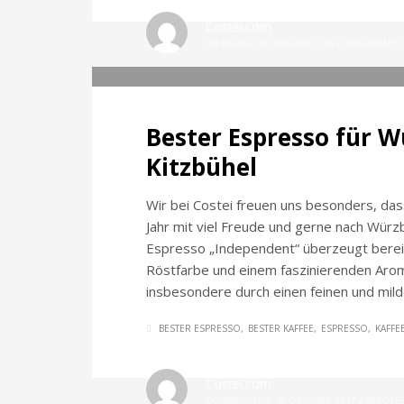
Costei.com
DIENSTAG, 06 FEBRUAR 2018
/
VERÖFFENTLI
Bester Espresso für W
Kitzbühel
Wir bei Costei freuen uns besonders, da
Jahr mit viel Freude und gerne nach Würz
Espresso „Independent“ überzeugt bereit
Röstfarbe und einem faszinierenden Arom
insbesondere durch einen feinen und mi
BESTER ESPRESSO
BESTER KAFFEE
ESPRESSO
KAFFE
Costei.com
DONNERSTAG, 26 OKTOBER 2017
/
VERÖFFE