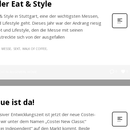
er Eat & Style
& Style in Stuttgart, eine der wichtigsten Messen,
ifestyle geht. Dieses Jahr war der Andrang riesig
 und Lifestyle, den die Messe mit seinen
treckte sich von der ausgefallen
MESSE
SEKT
WALK OF COFFEE
0
0
CHT IN
ALLGEMEIN
,
HOME
ue ist da!
siver Entwicklungszeit ist jetzt der neue Costei-
n wir unter dem Namen „Costei New Classic“
stei Independent“ auf den Markt kommt. Beide