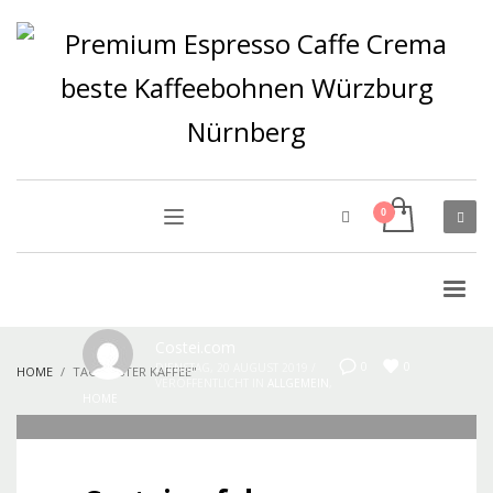
Costei.com
0
0
DIENSTAG, 20 AUGUST 2019
/
HOME
TAG"BESTER KAFFEE"
VERÖFFENTLICHT IN
ALLGEMEIN
,
HOME