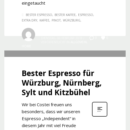
eingetaucht
BESTER ESPRESSO
BESTER KAFFEE
ESPRESSO
EXTRA DRY
KAFFEE
PINOT
WÜRZBURG
Costei.com
0
0
DIENSTAG, 06 FEBRUAR 2018
/
VERÖFFENTLICHT IN
ALLGEMEIN
,
HOME
Bester Espresso für
Würzburg, Nürnberg,
Sylt und Kitzbühel
Wir bei Costei freuen uns
besonders, dass wir unseren
Espresso „Independent“ in
diesem Jahr mit viel Freude