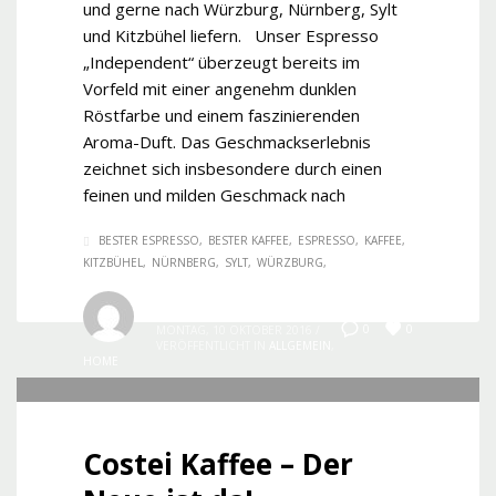
und gerne nach Würzburg, Nürnberg, Sylt
und Kitzbühel liefern. Unser Espresso
„Independent“ überzeugt bereits im
Vorfeld mit einer angenehm dunklen
Röstfarbe und einem faszinierenden
Aroma-Duft. Das Geschmackserlebnis
zeichnet sich insbesondere durch einen
feinen und milden Geschmack nach
BESTER ESPRESSO
BESTER KAFFEE
ESPRESSO
KAFFEE
KITZBÜHEL
NÜRNBERG
SYLT
WÜRZBURG
Costei.com
0
0
MONTAG, 10 OKTOBER 2016
/
VERÖFFENTLICHT IN
ALLGEMEIN
,
HOME
Costei Kaffee – Der