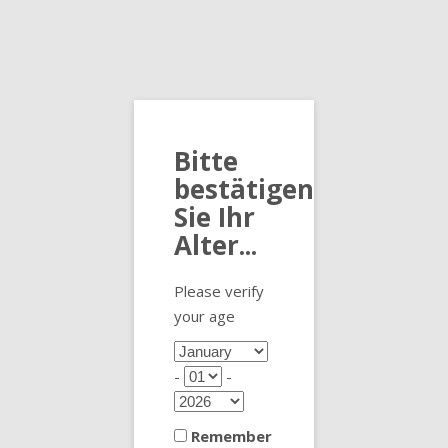
Bitte
bestätigen
Sie Ihr
Alter...
Home
Community
Premium-Kaffee-Bohnen
Pinot Extra dry
Unternehmen
Please verify
your age
HOME
SHOP
ZUBEHÖR
COSTEI TISCHFAHNE
-
-
Remember