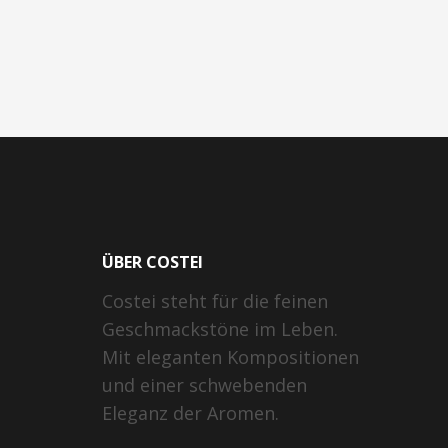
ÜBER COSTEI
Costei steht für die feinen
Geschmackstöne im Leben.
Mit eleganten Kompositionen
und einer schwebenden
Eleganz der Aromen.