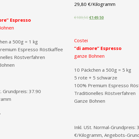
29,80 €/Kilogramm
€
189,50
€
149,50
ore” Espresso
Bohnen
Costei
hen a 500g = 1 kg
“di amore” Espresso
remium Espresso Röstkaffee
ganze Bohnen
onelles Röstverfahren
Bohnen
10 Päckchen a 500g = 5 kg
5 rote + 5 schwarze
100% Premium Espresso Röst
t. Grundpreis: 37.90
Traditionelles Röstverfahren
gramm
Ganze Bohnen
Inkl. USt. Normal-Grundpreis: 
€/Kilogramm, Angebots-Grund