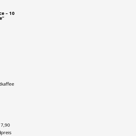
ce – 10
e”
kaffee
37,90
preis