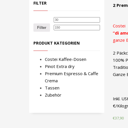
FILTER
2 Prem
Min.
Max.
Costei
Preis
Preis
Filter
“di am
ganze 
PRODUKT KATEGORIEN
2 Päckc
Costei Kaffee-Dosen
100% P
Pinot Extra dry
Traditi
Premium Espresso & Caffe
Ganze 
Crema
Tassen
Zubehör
Inkl. US
€/Kilo
€
37,90