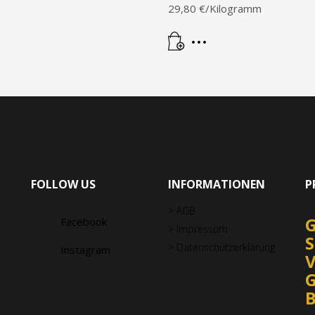
29,80 €/Kilogramm
FOLLOW US
INFORMATIONEN
P
> AGB
Facebook
> Impressum
S
> Datenschutzerklärung
Instagram