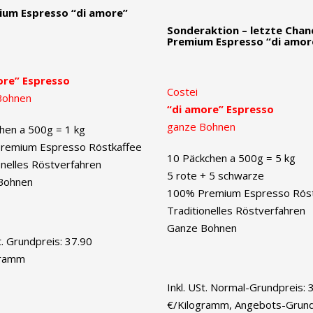
ium Espresso “di amore”
Sonderaktion – letzte Chan
Premium Espresso “di amor
ore” Espresso
Costei
Bohnen
“di amore” Espresso
ganze Bohnen
hen a 500g = 1 kg
remium Espresso Röstkaffee
10 Päckchen a 500g = 5 kg
onelles Röstverfahren
5 rote + 5 schwarze
Bohnen
100% Premium Espresso Röst
Traditionelles Röstverfahren
Ganze Bohnen
t. Grundpreis: 37.90
gramm
Inkl. USt. Normal-Grundpreis: 
€/Kilogramm, Angebots-Grund