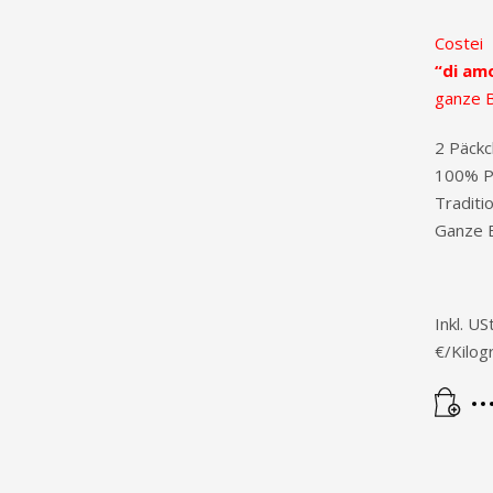
Costei
“di am
ganze 
2 Päckc
100% P
Traditi
Ganze 
Inkl. US
€/Kilo